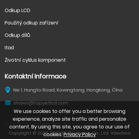
Odkup LCD
Použitý odkup zařízení
Odkup dílů
Itad
Životní cyklus komponent
Kontaktní Informace
Ne 1, Hungto Road, Kowingtong, Hongkong, Čína
shawn@topyetlcd.com
We use cookies to offer you a better browsing
experience, analyze site traffic and personalize
content. By using this site, you agree to our use of
Copyright © 2025 TOPYET Electronic Co., Ltd. Všechna
cookies.
Privacy Policy