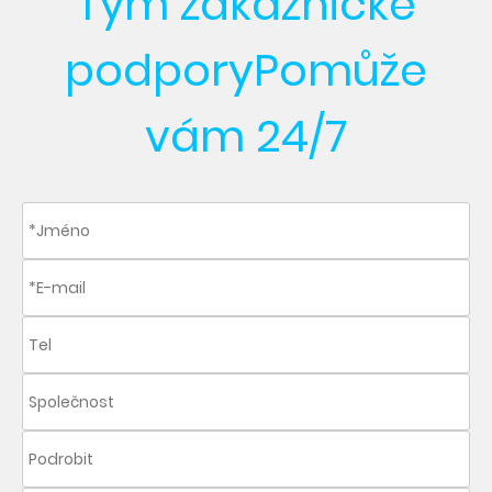
Tým zákaznické
podpory
Pomůže
vám 24/7