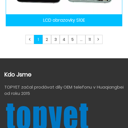
LCD obrazovky S10E
1
2
3
4
5
...
11
Kdo Jsme
TOPYET začal prodávat díly OEM telefonu v Huaqiangbei
od roku 2015