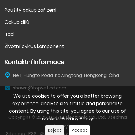
Použitý odkup zařízení
Odkup dílů
Itad
Životní cyklus komponent
Kontaktní Informace
Ne 1, Hungto Road, Kowingtong, Hongkong, Čína
shawn@topyetlcd.com
We use cookies to offer you a better browsing
experience, analyze site traffic and personalize
content. By using this site, you agree to our use of
Copyright © 2025 TOPYET Electronic Co., Ltd. Všechna
cookies.
Privacy Policy
práva vyhrazena.
Reject
Accept
Sitemap
RSS
XML
Privacy Policy