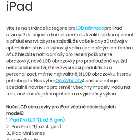
iPad
Vítejte na stránce kategorie pro
LCD náhrada
pro iPad
režimy. Zde objevíte komplexní škálu kvalitních komponent
a příslušenství, abyste zajistili, že vaše iPady zůstávají v
optimálním stavu a vyhovují vašim jedinečným potřebám.
Ať už hledáte náhradní díly pro řešení poškozené
obrazovky, nové LCD obrazovky pro prodloužené využití
nebo příslušenství, které zvýší vaši produktivitu a
personalizaci, máme nejkvalitnější LCD obrazovku, kterou
potřebujete. Náš výběr
Opravte díly
A příslušenství je
speciálně navrženo pro téměř všechny modely iPadu na
trhu, což zaručuje kompatibilitu a výjimečný výkon.
Naše LCD obrazovky pro iPad včetně následujících
modelů
:
1.
iPad Pro 12.9 ”(1. až 6. gen)
2. iPad Pro 11 ”(1. až 4. gen)
3.. IPad Mini Series
4. série iPad Air