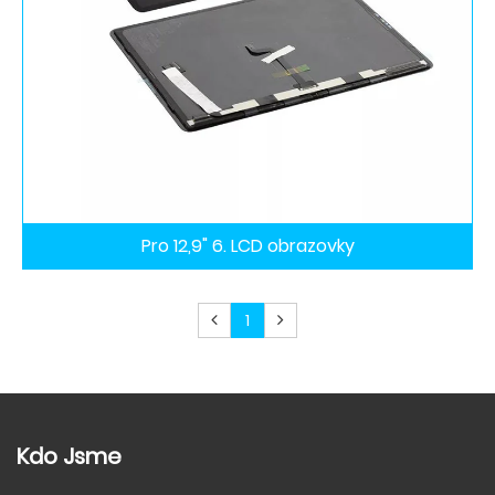
Pro 12,9" 6. LCD obrazovky
1
Kdo Jsme