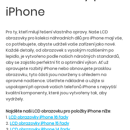
iPhone
Pro ty, kteří milují řešení vlastního opravy. Naše LCD
obrazovky pro kolekci náhradních dílů pro iPhone mají vše,
co potřebujete, abyste udrželi vaše zařízení jako nové.
Každé detaily, od obrazovek s vysokým rozlišením po
lepidlo, je vytvořeno podle našich náročných standardů,
aby se zajistilo perfektní fit a optimální výkon. Ať už
opravujete rozbitý iPhone nebo obnovujete prasklou
obrazovku, tyto části jsou navrženy s ohledem na
opravné nadšence. Ušetřete nákladné a užijte si
uspokojení při opravě vašich telefonů iPhone s nejvyšší
kvalitní komponenty, které jsou vytvořeny tak, aby
vydržely.
Najděte naši LCD obrazovku pro položky iPhone níže
:
1.
LCD obrazovky iPhone 16 řady
2.
LCD obrazovky iPhone 15 řady
3.
LCD obrazovky iPhone 14 řady