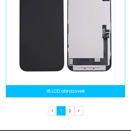
16 LCD obrazovek
1
2