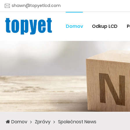
shawn@topyetlcd.com
Domov
Odkup LCD
P
Domov
Zprávy
Společnost News