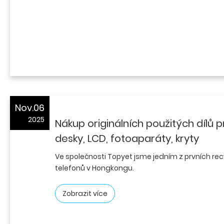
Nov.06
2025
Nákup originálních použitých dílů p
desky, LCD, fotoaparáty, kryty
Ve společnosti Topyet jsme jedním z prvních recy
telefonů v Hongkongu.
Zobrazit více