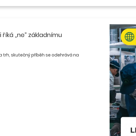
 říká „ne“ základnímu
 trh, skutečný příběh se odehrává na