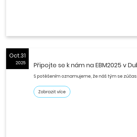
Oct.31
2025
Připojte se k nám na EBM2025 v Dub
S potěšením oznamujeme, že náš tým se zúčastn
Zobrazit více