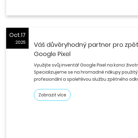
Oct.17
2025
Váš důvěryhodný partner pro zpě
Google Pixel
Využijte svůj inventář Google Pixel na konci život
Specializujeme se na hromadné nákupy použitýc
profesionální a spolehlivou službu zpětného odku
Zobrazit více