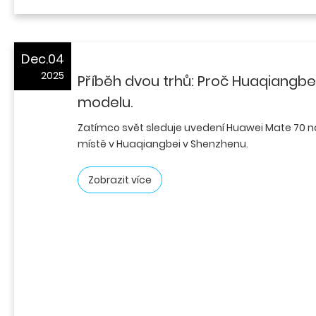
Dec.04
2025
Příběh dvou trhů: Proč Huaqiangbei
modelu.
Zatímco svět sleduje uvedení Huawei Mate 70 na
místě v Huaqiangbei v Shenzhenu.
Zobrazit více