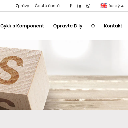
Zprávy
Časté časté
český
í Cyklus Komponent
Opravte Díly
O
Kontakt