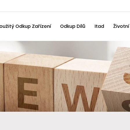
oužitý Odkup Zařízení
Odkup Dílů
Itad
Životn