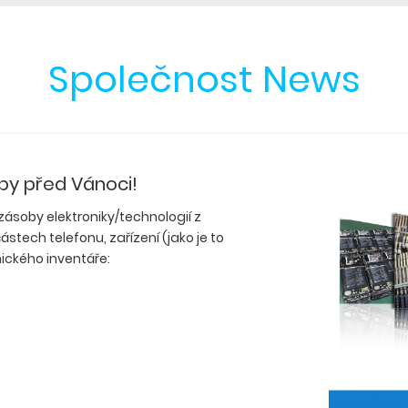
Společnost News
by před Vánoci!
ásoby elektroniky/technologií z
stech telefonu, zařízení (jako je to
ického inventáře: