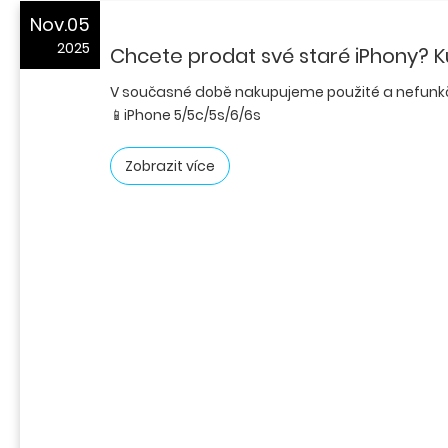
Nov.05
2025
Chcete prodat své staré iPhony? 
V současné době nakupujeme použité a nefunkč
📱iPhone 5/5c/5s/6/6s
Zobrazit více