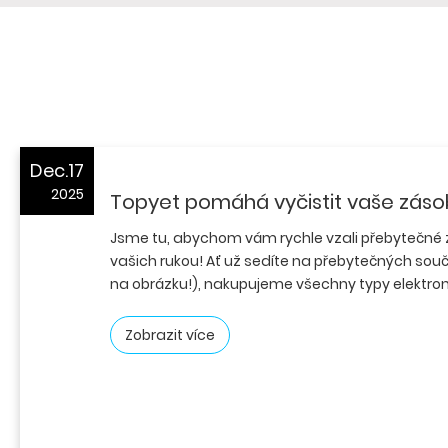
Dec.17
2025
Topyet pomáhá vyčistit vaše záso
Jsme tu, abychom vám rychle vzali přebytečné z
vašich rukou! Ať už sedíte na přebytečných součá
na obrázku!), nakupujeme všechny typy elektron
Zobrazit více